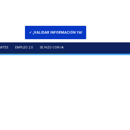
✓ ¡VALIDAR INFORMACIÓN YA!
MITES
EMPLEO 2.0
SE HIZO CON IA