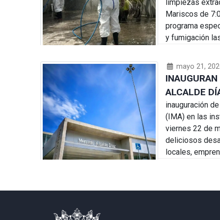
limpiezas extra
Mariscos de 7:0
programa especi
y fumigación la
mayo 21, 202
INAUGURAN 
ALCALDE DÍ
inauguración de
(IMA) en las in
viernes 22 de m
deliciosos desa
locales, empren