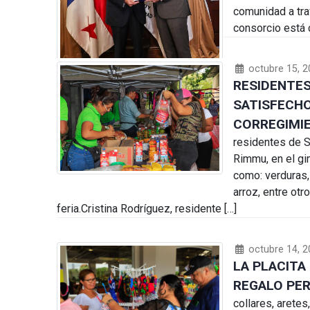
comunidad a tra
consorcio está
octubre 15, 2
RESIDENTES
SATISFECHO
CORREGIMI
residentes de S
Rimmu, en el gi
como: verduras, 
arroz, entre otr
feria.Cristina Rodríguez, residente […]
octubre 14, 2
LA PLACITA
REGALO PE
collares, aretes