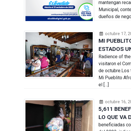
mantengan recar
Municipal, cont
dueños de negoc
octubre 17, 2
MI PUEBLIT
ESTADOS U
Radience of the
visitaron el Co
de octubre.Los 
Mi Pueblito Afro
el […]
octubre 16, 2
5,611 BENE
LO QUE VA 
beneficiadas co