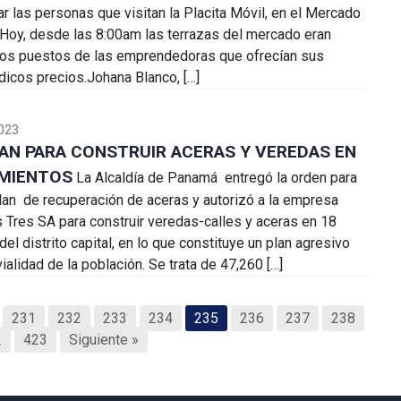
r las personas que visitan la Placita Móvil, en el Mercado
.Hoy, desde las 8:00am las terrazas del mercado eran
los puestos de las emprendedoras que ofrecían sus
icos precios.Johana Blanco, […]
023
AN PARA CONSTRUIR ACERAS Y VEREDAS EN
IMIENTOS
La Alcaldía de Panamá entregó la orden para
 plan de recuperación de aceras y autorizó a la empresa
 Tres SA para construir veredas-calles y aceras en 18
el distrito capital, en lo que constituye un plan agresivo
vialidad de la población. Se trata de 47,260 […]
231
232
233
234
235
236
237
238
…
423
Siguiente »