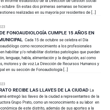
 el informe estadístico de la Dirección de Gestión Social
e octubre. En estas dos primeras semanas se hicieron
estiones realizadas en su mayoría por residentes de […]
023
DE FONOAUDIOLOGÍA CUMPLE 15 AÑOS EN
 MUNICIPAL
Cada 15 de octubre se celebra el Día
noaudiólogo como reconocimiento a los profesionales
n habilitar y/o rehabilitar distintas patologías que puedan
ión, lenguaje, habla, alimentación y la deglución, así como
es, motores y de voz.La Dirección de Recursos Humanos y
ipal en su sección de Fonoaudiología […]
023
RATO RECIBE LAS LLAVES DE LA CIUDAD
La
amá entregó las llaves de la ciudad a representantes de la
ctora Grupo Prato, como un reconocimiento a su labor en
 económica de este distrito, además de sus aportes a la