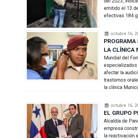
del 2023, indica
emitido el 13 d
efectivas 184 g
octubre 16, 2
PROGRAMA 
LA CLÍNICA
Mundial del Fo
especializados e
afectar la audic
trastornos oral
la clínica Munic
octubre 16, 2
EL GRUPO P
Alcaldía de Pan
empresa constru
la reactivación