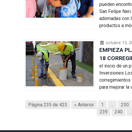
pueden encontra
San Felipe Neri
adornadas con 
productos a mód
octubre 13, 2
EMPIEZA PL
18 CORREG
el inicio de un
Inversiones Los
corregimientos d
para mejorar la 
Página 235 de 423
« Anterior
1
…
230
239
240