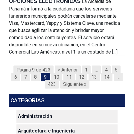
OPCIONES ELECTRÓNICAS
La Alcaldía de
Panamá informó a la ciudadanía que los servicios
funerarios municipales podrán cancelarse mediante
Visa, Mastercard, Yappy y Sistema Clave, una medida
que busca agilizar la atención y brindar mayor
comodidad a los contribuyentes. El servicio estará
disponible en su nueva ubicación, en el Centro
Comercial Las Américas, nivel 1, a un costado de […]
Página 9 de 423
« Anterior
1
…
4
5
6
7
8
9
10
11
12
13
14
…
423
Siguiente »
CATEGORIAS
Administración
Arquitectura e Ingeniería