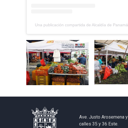
Una publicación compartida de Alcaldía de Panam
Ave. Justo Arosemena y
calles 35 y 36 Este.