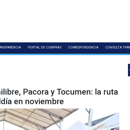
ANSPARENCIA
PORTAL DE COMPRAS
CORRESPONDENCIA
CONSULTA TRÁ
hilibre, Pacora y Tocumen: la ruta
caldía en noviembre