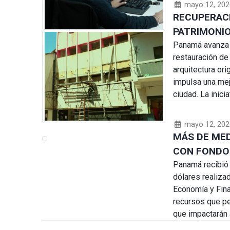
mayo 12, 202
RECUPERACI
PATRIMONIO
Panamá avanza e
restauración de
arquitectura ori
impulsa una mej
ciudad. La inici
mayo 12, 202
MÁS DE MED
CON FONDOS
Panamá recibió 
dólares realizad
Economía y Fina
recursos que pe
que impactarán 