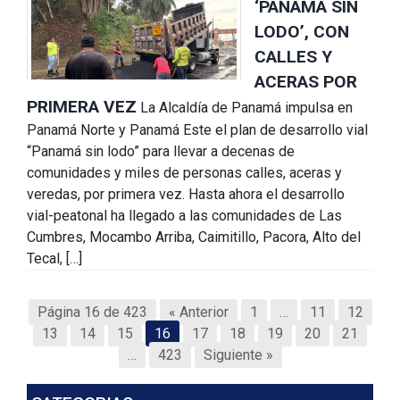
‘PANAMÁ SIN
LODO’, CON
CALLES Y
ACERAS POR
PRIMERA VEZ
La Alcaldía de Panamá impulsa en
Panamá Norte y Panamá Este el plan de desarrollo vial
“Panamá sin lodo” para llevar a decenas de
comunidades y miles de personas calles, aceras y
veredas, por primera vez. Hasta ahora el desarrollo
vial-peatonal ha llegado a las comunidades de Las
Cumbres, Mocambo Arriba, Caimitillo, Pacora, Alto del
Tecal, […]
Página 16 de 423
« Anterior
1
…
11
12
13
14
15
16
17
18
19
20
21
…
423
Siguiente »